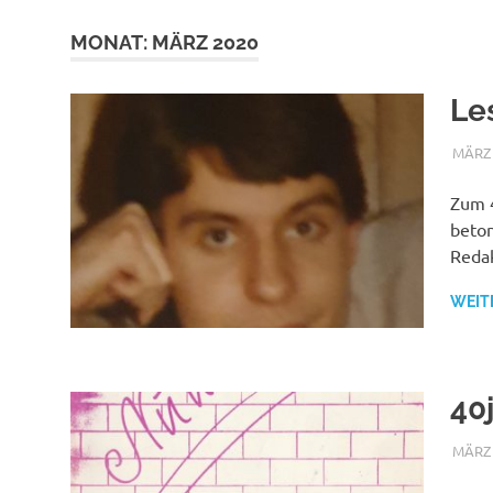
MONAT:
MÄRZ 2020
Le
MÄRZ 
Zum 4
beton
Redak
WEIT
40
MÄRZ 