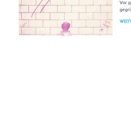
Vor g
gegrü
WEIT