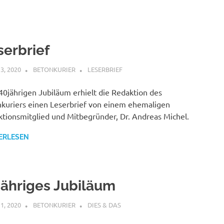
serbrief
3, 2020
BETONKURIER
LESERBRIEF
0jährigen Jubiläum erhielt die Redaktion des
kuriers einen Leserbrief von einem ehemaligen
tionsmitglied und Mitbegründer, Dr. Andreas Michel.
ERLESEN
jähriges Jubiläum
1, 2020
BETONKURIER
DIES & DAS