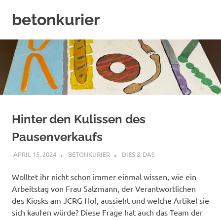
Zum
betonkurier
Inhalt
springen
Der
offizielle
Blog
des
JCRG
Hof
Hinter den Kulissen des
Pausenverkaufs
APRIL 15, 2024
BETONKURIER
DIES & DAS
Wolltet ihr nicht schon immer einmal wissen, wie ein
Arbeitstag von Frau Salzmann, der Verantwortlichen
des Kiosks am JCRG Hof, aussieht und welche Artikel sie
sich kaufen würde? Diese Frage hat auch das Team der