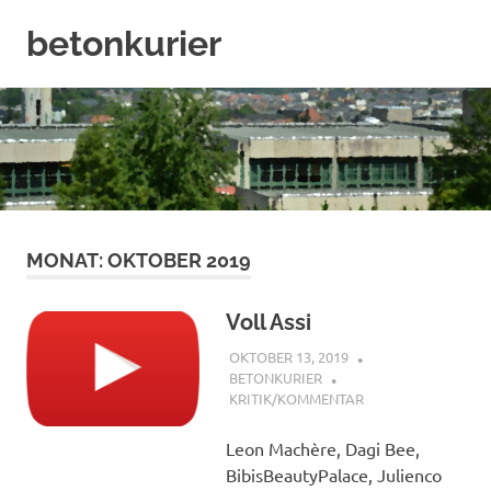
Zum
betonkurier
Inhalt
springen
Der
offizielle
Blog
des
JCRG
Hof
MONAT:
OKTOBER 2019
Voll Assi
OKTOBER 13, 2019
BETONKURIER
KRITIK/KOMMENTAR
Leon Machère, Dagi Bee,
BibisBeautyPalace, Julienco